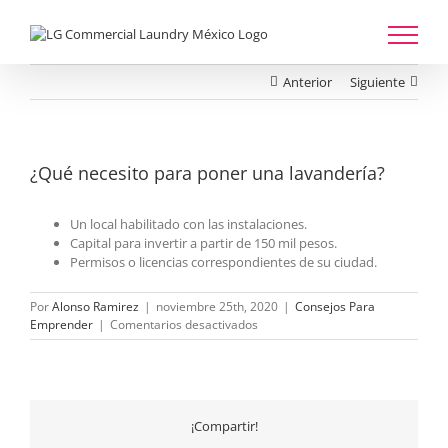
Saltar
al
contenido
Anterior
Siguiente
¿Qué necesito para poner una lavandería?
Un local habilitado con las instalaciones.
Capital para invertir a partir de 150 mil pesos.
Permisos o licencias correspondientes de su ciudad.
Por
Alonso Ramirez
|
noviembre 25th, 2020
|
Consejos Para
en
Emprender
|
Comentarios desactivados
¿Qué
necesito
para
poner
una
¡Compartir!
lavandería?